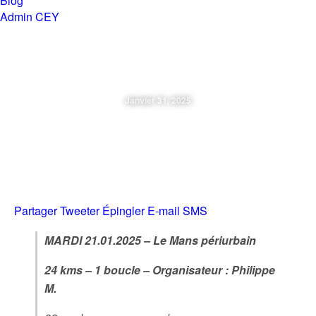
Blog
Admin CEY
Chemins en Yvré
Janvier 31, 2025
Mardi 21.01.2025 – Le Mans
Périurbain
Partager
Tweeter
Épingler
E-mail
SMS
MARDI 21.01.2025 – Le Mans périurbain
24 kms – 1 boucle – Organisateur : Philippe
M.