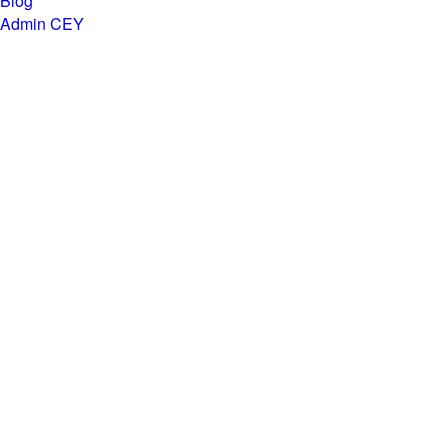
Blog
Admin CEY
Chemins en Yvré
Agenda