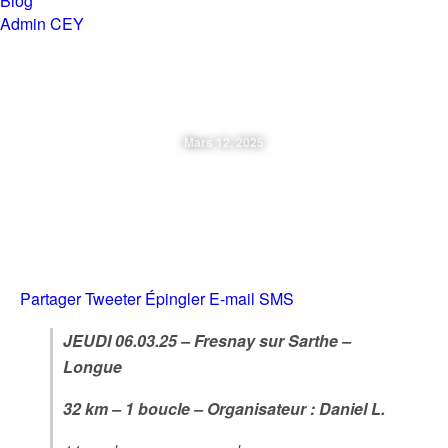
Blog
Admin CEY
Chemins en Yvré
Mars 12, 2025
Jeudi 06.03.25 – Fresnay –
Longue
Partager
Tweeter
Épingler
E-mail
SMS
JEUDI 06.03.25 – Fresnay sur Sarthe –
Longue
32 km – 1 boucle – Organisateur : Daniel L.