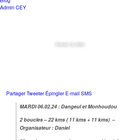
Blog
Admin CEY
Chemins en Yvré
Février 15, 2024
Mardi 06.02.2024 – Dangeul Et
Monhoudou
Partager
Tweeter
Épingler
E-mail
SMS
MARDI 06.02.24 : Dangeul et Monhoudou
2 boucles – 22 kms ( 11 kms + 11 kms) –
Organisateur : Daniel