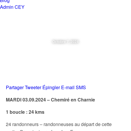
Blog
Admin CEY
Chemins en Yvré
Octobre 7, 2024
Mardi 03.09.24 – Chemiré En
Charnie
Partager
Tweeter
Épingler
E-mail
SMS
MARDI 03.09.2024 – Chemiré en Charnie
1 boucle : 24 kms
24 randonneurs – randonneuses au départ de cette