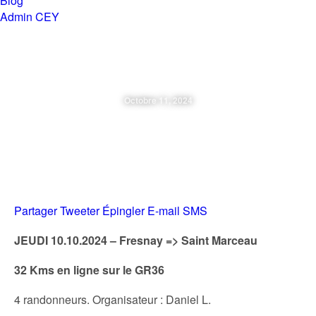
Blog
Admin CEY
Chemins en Yvré
Octobre 11, 2024
Jeudi 10.10.24 – Fresnay / St
Marceau
Partager
Tweeter
Épingler
E-mail
SMS
JEUDI 10.10.2024 – Fresnay => Saint Marceau
32 Kms en ligne sur le GR36
4 randonneurs. Organisateur : Daniel L.