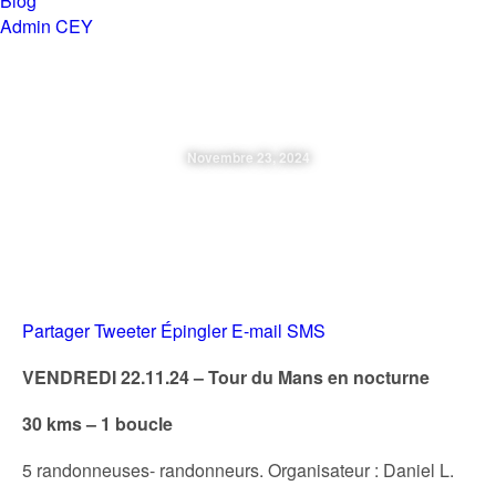
Blog
Admin CEY
Chemins en Yvré
Novembre 23, 2024
Vendredi 23.11.24 – Tour Du
Mans En Nocturne
Partager
Tweeter
Épingler
E-mail
SMS
VENDREDI 22.11.24 – Tour du Mans en nocturne
30 kms – 1 boucle
5 randonneuses- randonneurs. Organisateur : Daniel L.