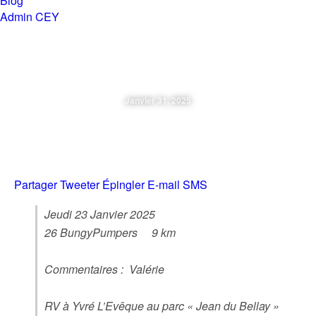
Blog
Admin CEY
Chemins en Yvré
Janvier 31, 2025
Jeudi 23 01 2025 Yvré L’Evêque
Partager
Tweeter
Épingler
E-mail
SMS
Jeudi 23 Janvier 2025
26 BungyPumpers 9 km
Commentaires : Valérie
RV à Yvré L’Evêque au parc « Jean du Bellay »