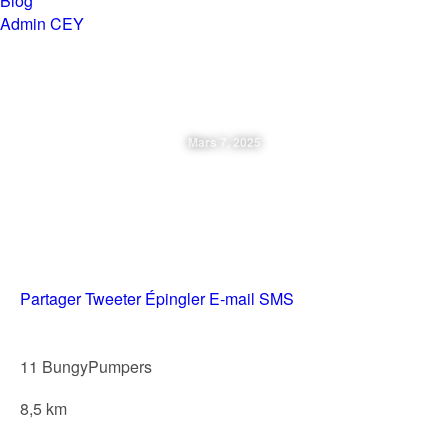
Blog
Admin CEY
Chemins en Yvré
Mars 7, 2025
Mercredi 05 03 2025 BungyPump
La Milesse
Partager
Tweeter
Épingler
E-mail
SMS
11 BungyPumpers
8,5 km