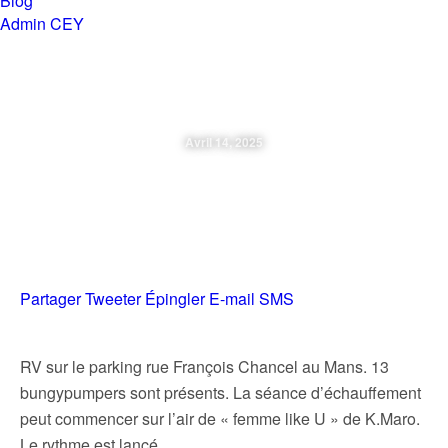
Blog
Admin CEY
Chemins en Yvré
Avril 14, 2025
Mercredi 09 04 2025 BungyPump
Le Mans
Partager
Tweeter
Épingler
E-mail
SMS
RV sur le parking rue François Chancel au Mans. 13
bungypumpers sont présents. La séance d’échauffement
peut commencer sur l’air de « femme like U » de K.Maro.
Le rythme est lancé.