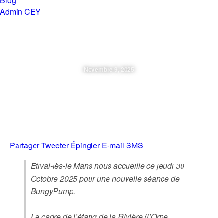
Blog
Admin CEY
Chemins en Yvré
Novembre 9, 2025
Jeudi 30 Octobre 2025
BungyPump Etival Lès Le Mans
Partager
Tweeter
Épingler
E-mail
SMS
Etival-lès-le Mans nous accueille ce jeudi 30
Octobre 2025 pour une nouvelle séance de
BungyPump.
Le cadre de l’étang de la Rivière (l’Orne