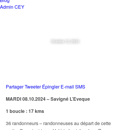
Blog
Admin CEY
Chemins en Yvré
Octobre 10, 2024
Mardi 08.10.24 – Savigné
L’Evêque
Partager
Tweeter
Épingler
E-mail
SMS
MARDI 08.10.2024 – Savigné L’Eveque
1 boucle : 17 kms
36 randonneurs – randonneuses au départ de cette