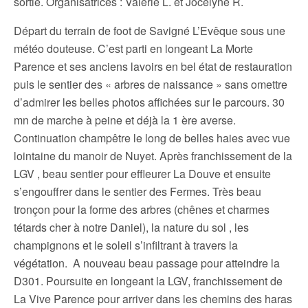
sortie. Organisatrices : Valérie L. et Jocelyne R.
Départ du terrain de foot de Savigné L’Evêque sous une
météo douteuse. C’est parti en longeant La Morte
Parence et ses anciens lavoirs en bel état de restauration
puis le sentier des « arbres de naissance » sans omettre
d’admirer les belles photos affichées sur le parcours. 30
mn de marche à peine et déjà la 1 ère averse.
Continuation champêtre le long de belles haies avec vue
lointaine du manoir de Nuyet. Après franchissement de la
LGV , beau sentier pour effleurer La Douve et ensuite
s’engouffrer dans le sentier des Fermes. Très beau
tronçon pour la forme des arbres (chênes et charmes
tétards cher à notre Daniel), la nature du sol , les
champignons et le soleil s’infiltrant à travers la
végétation. A nouveau beau passage pour atteindre la
D301. Poursuite en longeant la LGV, franchissement de
La Vive Parence pour arriver dans les chemins des haras