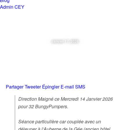
Blog
Admin CEY
Chemins en Yvré
Janvier 17, 2026
Mercredi 14 Janvier 2026
BungyPump-Resto Maigné
Partager
Tweeter
Épingler
E-mail
SMS
Direction Maigné ce Mercredi 14 Janvier 2026
pour 32 BungyPumpers.
Séance particulière car couplée avec un
déjeuner à l’Auberge de la Gée (ancien hôtel