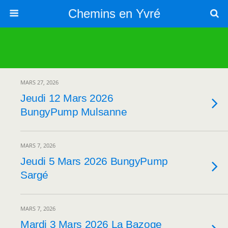
Chemins en Yvré
MARS 27, 2026
Jeudi 12 Mars 2026
BungyPump Mulsanne
MARS 7, 2026
Jeudi 5 Mars 2026 BungyPump
Sargé
MARS 7, 2026
Mardi 3 Mars 2026 La Bazoge